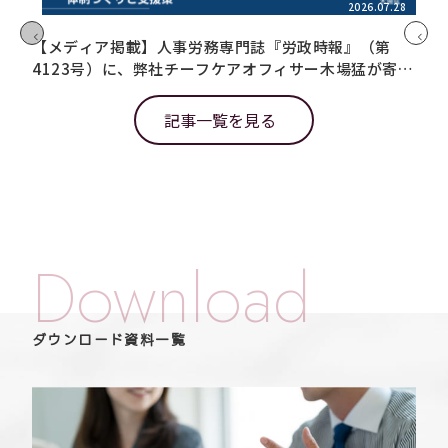
2026.07.28
【メディア掲載】人事労務専門誌『労政時報』（第
【
4123号）に、弊社チーフケアオフィサー木場猛が寄稿
「
しました
た
記事一覧を見る
Download
ダウンロード資料一覧