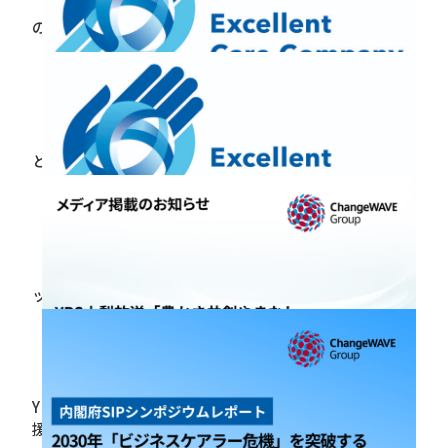
【メディア掲載】読売新聞（６月４日付）「ケアラー
の風景 介護離職防止 デジタル活用」にて弊社製品
LCATが紹介されました
2026.06.03
【第5期 5月定例会レポート】誤解の多い職域での仕事
と介護の両立支援～企業に求められる取り組み～
2026.04.23
【開催報告】Excellent Care Company Club 第5期キ
ックオフを開催しました
2026.04.21
YBS山梨放送「豊かさ共創やまなし」にて、当社が支
援する「仕事と介護の両立」の取り組みが紹介されま