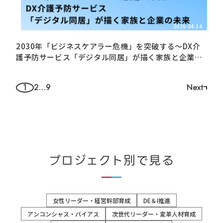
した
2026.04.14
2030年「ビジネスケアラー危機」を突破する～DX介
護予防サービス「デジタル同居」が描く家族と企業の
未来～内閣府SIPシンポジウムレポート
1
2
…
9
Next
ペ
ー
ジ
ナ
ビ
プロジェクト別で見る
ゲ
ー
女性リーダー・経営幹部育成
DE＆I推進
シ
アンコンシャス・バイアス
次世代リーダー・変革人材育成
ョ