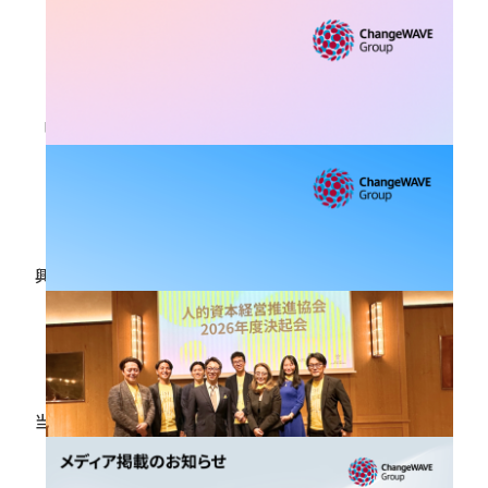
しました
2026.07.14
【第5期 6月定例会レポート】両立相談窓口から紐解く
「行動のきっかけ」～悩みを抱え込まず一歩踏み出す
ための仕掛けとは～
2026.07.08
【登壇報告】 東京都・公益財団法人東京都中小企業振
興公社主催「WE LEAD TOKYO」に当社代表 佐々木裕
子が登壇しました
2026.06.29
【登壇報告】 「危機管理カンファレンス2026 春」に
当社代表 佐々木裕子が登壇しました