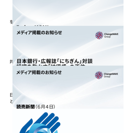
2026.06.29
【開催報告】 人的資本経営推進協会 2026年度決起会
を開催
2026.06.26
【メディア掲載】Forbes JAPANにて、弊社取締役・酒
井穣のコラム「データドリブン・リーダーシップ」が
掲載されました
2026.06.26
日本銀行広報誌「にちぎん」に日銀審議委員・田村氏
と弊社代表・佐々木の対談が掲載されました
2026.06.25