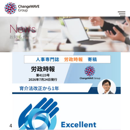
News
お知らせ
すべて
お知らせ
メディア
企業事例
セミナー・レポート
コラム
2026.07.28
【メディア掲載】人事労務専門誌『労政時報』（第
4123号）に、弊社チーフケアオフィサー木場猛が寄稿