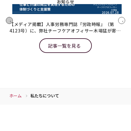
お知らせ
2026.07.28
【メディア掲載】人事労務専門誌『労政時報』（第
【
4123号）に、弊社チーフケアオフィサー木場猛が寄稿
「
しました
た
記事一覧を見る
ホーム
私たちについて