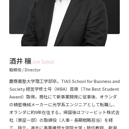
酒井 穣
Joe Sakai
取締役 / Director
慶應義塾大学理工学部卒。TIAS School for Business and
Society 経営学修士号（MBA）首席（The Best Student
Award）取得。商社にて新事業開発に従事後、オランダ
の精密機械メーカーに光学系エンジニアとして転職し、
オランダに約9年在住する。帰国後はフリービット株式会
社（東証一部）の取締役（人事・長期戦略担当）を経
て、独立。過去に事業構想大学院大学・特任教授、新潟