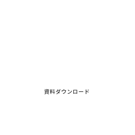
Download
資料ダウンロード
チェンジウェーブグループの各サービスの資料など
こちらからダウンロードすることができます。
各サービス資料の
ダウンロードはこちら
資料ダウンロード