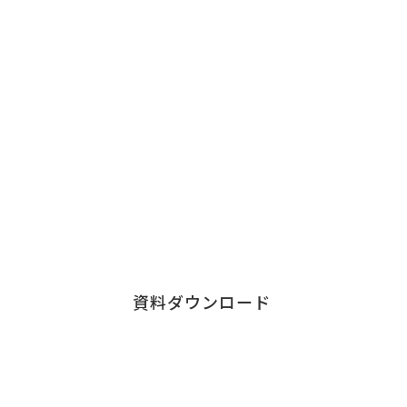
Download
資料ダウンロード
チェンジウェーブグループの各サービスの資料など
こちらからダウンロードすることができます。
各サービス資料の
ダウンロードはこちら
資料ダウンロード