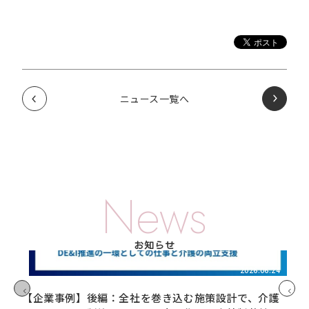
ニュース一覧へ
News
お知らせ
2026.06.24
【企業事例】後編：全社を巻き込む施策設計で、介護
【