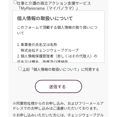
仕事と介護の両立アクション支援サービス
「MyPanorama（マイパノラマ）」
個人情報の取扱いについて
このフォームで頂戴する個人情報の取り扱いにつ
いて
1. 事業者の氏名又は名称
株式会社チェンジウェーブグループ
2. 個人情報保護管理者（若しくはその代理人）の
氏名又は職名、所属及び連絡先
管理者職名：矢野強
上記「個人情報の取扱いについて」に同意する
所属部署：コーポレート本部
連絡先：TEL：03-6455-5855
3. 個人情報の利用目的
送信する
・ご請求された資料ご案内のため
・お問い合わせ対応（本人への連絡を含む）の
ため
※同業他社様からのお申し込み、およびフリーメールア
・当社のサービス向上のため
ドレスでのお申し込みはご遠慮いただいております。
・本サービスに関連した、各種情報のご案内の
※お申し込みいただいた方には、チェンジウェーブグル