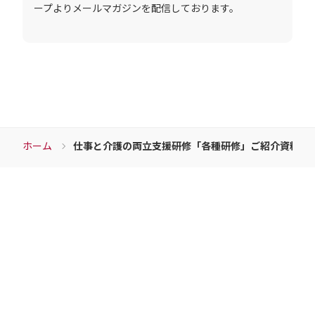
ため
ープよりメールマガジンを配信しております。
・当社の各種サービスおよびサービスに関連し
た各種情報のメールによるご案内のため
4. 個人情報取扱いの委託
当社は事業運営上、前項利用目的の範囲に限って
個人情報を外部に委託することがあります。この
場合、個人情報保護水準の高い委託先を選定し、
個人情報の適正管理・機密保持についての契約を
交わし、適切な管理を実施させます。
5. 個人情報の開示等の請求
ホーム
仕事と介護の両立支援研修「各種研修」ご紹介資料
ご本人様は、当社に対してご自身の個人情報の開
示等（利用目的の通知、開示、内容の訂正・追
加・削除、利用の停止または消去、第三者への提
Download
供の停止）又は第三者提供記録の開示等に関し
て、下記の当社問合わせ窓口に申し出ることがで
きます。その際、当社はお客様ご本人を確認させ
ていただいたうえで、合理的な期間内に対応いた
資料ダウンロード
します。
【お問合せ窓口】
チェンジウェーブグループの各サービスの資料など
個人情報保護方針に関するお問合せにつきまして