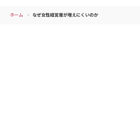
個人情報の適正管理・機密保持についての契約を
交わし、適切な管理を実施させます。
5. 個人情報の開示等の請求
ホーム
なぜ女性経営層が増えにくいのか
ご本人様は、当社に対してご自身の個人情報の開
示等（利用目的の通知、開示、内容の訂正・追
加・削除、利用の停止または消去、第三者への提
Download
供の停止）又は第三者提供記録の開示等に関し
て、下記の当社問合わせ窓口に申し出ることがで
きます。その際、当社はお客様ご本人を確認させ
ていただいたうえで、合理的な期間内に対応いた
資料ダウンロード
します。
【お問合せ窓口】
チェンジウェーブグループの各サービスの資料など
個人情報保護方針に関するお問合せにつきまして
は、下記窓口で受付けております。
こちらからダウンロードすることができます。
株式会社チェンジウェーブグループ
（2024年1月1日に株式会社リクシスから商号変更
いたしました）
各サービス資料の
個人情報問合せ窓口
〒107-0062 東京都港区南青山2-26-32 セイザン
ダウンロードはこちら
Ⅰ 1202
MAIL：privacy@changewave-g.com TEL：03-