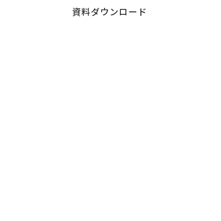
6455-5855
資料ダウンロード
受付時間：9:00～18:00※
（※土・日曜日、祝日、年末年始、ゴールデンウ
ィークを除く）
6. 個人情報を提供されることの任意性について
ご本人様が当社に個人情報を提供されるかどうか
は任意によるものです。 ただし、必要な項目をい
Contact
ただけない場合、適切な対応ができない場合があ
ります。
お問い合わせ
チェンジウェーブグループのサービスについて、
お気軽にご連絡ください。
サービスに関する
お問い合わせはこちら