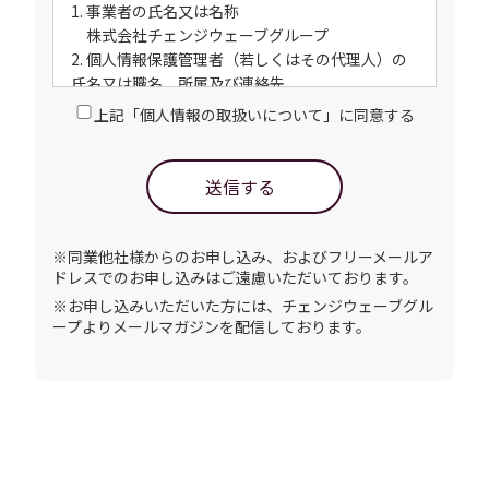
1. 事業者の氏名又は名称
株式会社チェンジウェーブグループ
2. 個人情報保護管理者（若しくはその代理人）の
氏名又は職名、所属及び連絡先
管理者職名：矢野強
上記「個人情報の取扱いについて」に同意する
所属部署：コーポレート本部
連絡先：TEL：03-6455-5855
3. 個人情報の利用目的
送信する
・ご請求された資料ご案内のため
・お問い合わせ対応（本人への連絡を含む）の
ため
※同業他社様からのお申し込み、およびフリーメールア
・当社のサービス向上のため
ドレスでのお申し込みはご遠慮いただいております。
・本サービスに関連した、各種情報のご案内の
※お申し込みいただいた方には、チェンジウェーブグル
ため
ープよりメールマガジンを配信しております。
・当社の各種サービスおよびサービスに関連し
た各種情報のメールによるご案内のため
4. 個人情報取扱いの委託
当社は事業運営上、前項利用目的の範囲に限って
個人情報を外部に委託することがあります。この
場合、個人情報保護水準の高い委託先を選定し、