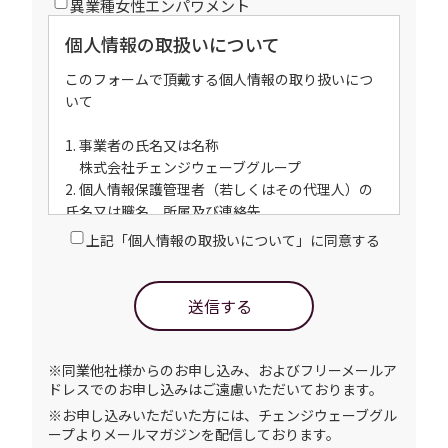
異業種女性エンパワメント
個人情報の取扱いについて
このフォームで頂戴する個人情報の取り扱いにつ
いて
1. 事業者の氏名又は名称
株式会社チェンジウェーブグループ
2. 個人情報保護管理者（若しくはその代理人）の
氏名又は職名、所属及び連絡先
管理者職名：矢野強
上記「個人情報の取扱いについて」に同意する
所属部署：コーポレート本部
連絡先：TEL：03-6455-5855
3. 個人情報の利用目的
送信する
・ご請求された資料ご案内のため
・お問い合わせ対応（本人への連絡を含む）の
ため
※同業他社様からのお申し込み、およびフリーメールア
・当社のサービス向上のため
ドレスでのお申し込みはご遠慮いただいております。
・本サービスに関連した、各種情報のご案内の
※お申し込みいただいた方には、チェンジウェーブグル
ため
ープよりメールマガジンを配信しております。