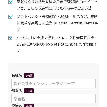
基盤づくりから経営層登用まで5段階のロードマッ
プと、自社の現在地に応じた打ち手の設計方法
ソフトバンク・矢崎総業・SCSK・明治など、実際
に変革を実現した企業のBefore→Action→After事
例
500社以上の支援実績をもとに、女性管理職育成・
DE&I推進の取り組みを業種別に紹介した事例集で
す
会社名
必須
部署名
必須
役職名
必須