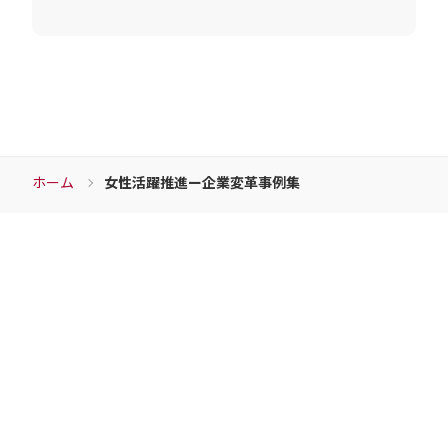
・当社の各種サービスおよびサービスに関連し
た各種情報のメールによるご案内のため
4. 個人情報取扱いの委託
当社は事業運営上、前項利用目的の範囲に限って
個人情報を外部に委託することがあります。この
場合、個人情報保護水準の高い委託先を選定し、
個人情報の適正管理・機密保持についての契約を
交わし、適切な管理を実施させます。
5. 個人情報の開示等の請求
ホーム
女性活躍推進ー企業変革事例集
ご本人様は、当社に対してご自身の個人情報の開
示等（利用目的の通知、開示、内容の訂正・追
加・削除、利用の停止または消去、第三者への提
Download
供の停止）又は第三者提供記録の開示等に関し
て、下記の当社問合わせ窓口に申し出ることがで
きます。その際、当社はお客様ご本人を確認させ
ていただいたうえで、合理的な期間内に対応いた
資料ダウンロード
します。
【お問合せ窓口】
チェンジウェーブグループの各サービスの資料など
個人情報保護方針に関するお問合せにつきまして
は、下記窓口で受付けております。
こちらからダウンロードすることができます。
株式会社チェンジウェーブグループ