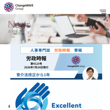
News
お知らせ
すべて
お知らせ
メディア
企業事例
セミナー・レポート
コラム
2026.07.28
【メディア掲載】人事労務専門誌『労政時報』（第
4123号）に、弊社チーフケアオフィサー木場猛が寄稿