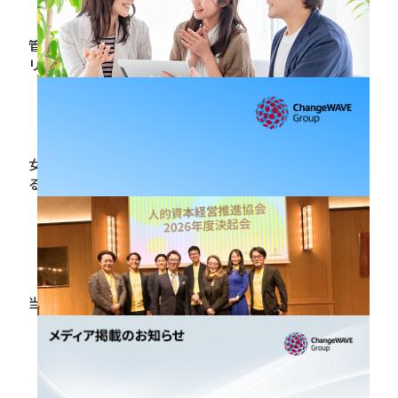
2026.07.03
管理職研修の目的と効果を高める設計図：階層別のカ
リキュラム例も紹介
2026.06.29
女性管理職のロールモデルがいないときに企業ができ
る施策は？具体例も紹介
2026.06.29
【登壇報告】 「危機管理カンファレンス2026 春」に
当社代表 佐々木裕子が登壇しました
2026.06.29