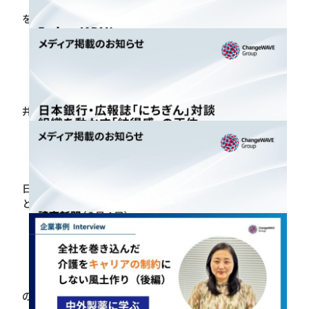
【開催報告】 人的資本経営推進協会 2026年度決起会
を開催
2026.06.26
【メディア掲載】Forbes JAPANにて、弊社取締役・酒
井穣のコラム「データドリブン・リーダーシップ」が
掲載されました
2026.06.26
日本銀行広報誌「にちぎん」に日銀審議委員・田村氏
と弊社代表・佐々木の対談が掲載されました
2026.06.25
【メディア掲載】読売新聞（６月４日付）「ケアラー
の風景 介護離職防止 デジタル活用」にて弊社製品