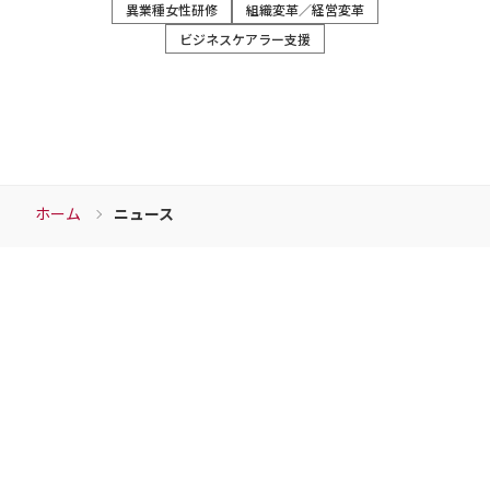
異業種女性研修
組織変革／経営変革
ン
ビジネスケアラー支援
ホーム
ニュース
Download
資料ダウンロード
チェンジウェーブグループの各サービスの資料など
こちらからダウンロードすることができます。