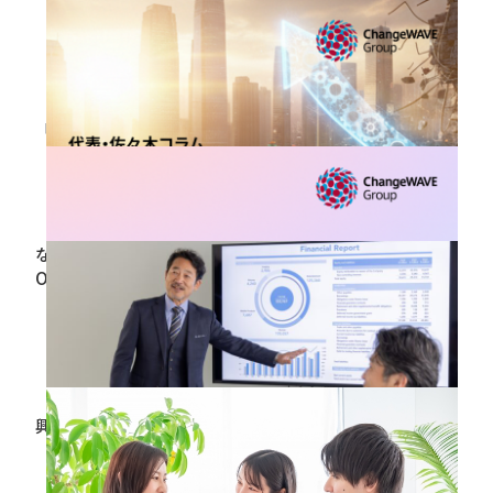
しました
2026.07.14
【第5期 6月定例会レポート】両立相談窓口から紐解く
「行動のきっかけ」～悩みを抱え込まず一歩踏み出す
ための仕掛けとは～
2026.07.14
なぜ企業文化の変革は難しいのか～戦略を阻む「組織
OS」の正体～
2026.07.08
【登壇報告】 東京都・公益財団法人東京都中小企業振
興公社主催「WE LEAD TOKYO」に当社代表 佐々木裕
子が登壇しました