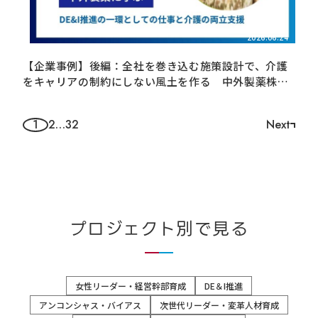
LCATが紹介されました
2026.06.24
【企業事例】後編：全社を巻き込む施策設計で、介護
をキャリアの制約にしない風土を作る 中外製薬株式
会社様
1
2
…
32
Next
ペ
ー
ジ
ナ
ビ
プロジェクト別で見る
ゲ
ー
女性リーダー・経営幹部育成
DE＆I推進
シ
アンコンシャス・バイアス
次世代リーダー・変革人材育成
ョ