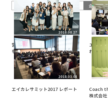
すべて
お知らせ
メディア
企業事例
2018.08.27
営業マネジメントの「当たり前」
エイカレ
を壊す～エイカレ異業種交流提言
れたのか
プログラム部門～
ジ 過去
加・新規
2018.03.08
エイカレサミット2017 レポート
Coach 
株式会社