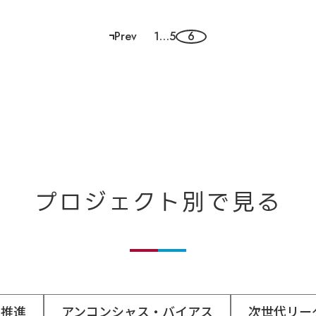
Prev
1
…
5
6
ペ
ー
ジ
ナ
ビ
ゲ
プロジェクト別で見る
ー
シ
ョ
ン
I推進
アンコンシャス・バイアス
次世代リー