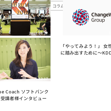
セミナー・レポート
コラム
2018.08.27
2
でどのような成果が得ら
「やってみよう！」 女
？――新世代エイジョカレッ
に踏み出すために～KDD
参加者／企業（過去参
社様 事例報告～
）インタビュー
2015.12.17
the Coach ソフトバンク
 受講者様インタビュー