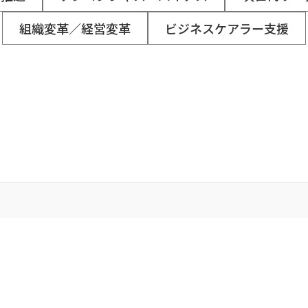
組織変革／経営変革
ビジネスケアラー支援
Conta
各サービス資料の