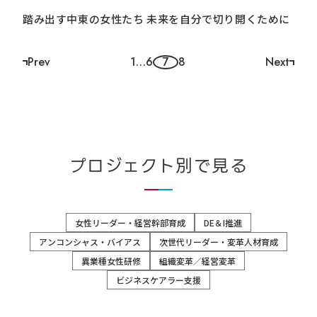
踏み出す中東の女性たち 未来を自分で切り開くために
Prev
1
…
6
7
8
Next
ペ
ー
ジ
ナ
ビ
プロジェクト別で見る
ゲ
ー
女性リーダー・経営幹部育成
DE＆I推進
シ
アンコンシャス・バイアス
次世代リーダー・変革人材育成
ョ
異業種女性研修
組織変革／経営変革
ン
ビジネスケアラー支援