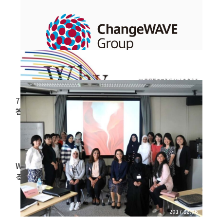
～
2018.09.13
【講演報告】営業マネジメントの価値創出
2018.08.27
71％の管理職が「バイアスがあると気づいた」と回
答〜管理職向けe-learningツール「ANGLE」無意識バ
イアス編〜
2018.05.15
Why Diversity #3 「21世紀型のマネジメントを考え
る〜無意識バイアス編〜」
2017.12.06