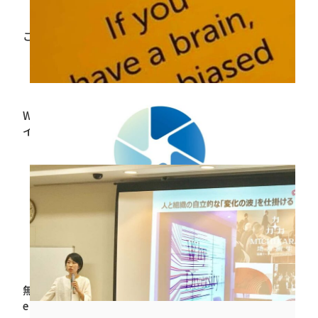
2018.12.14
これからの日本をつくる100の”働く”をみつけよう
2018.11.20
Why Diversity #4「21世紀型マネジメントと無意識バ
イアス」
2018.10.15
【Neuro Leadership Summit参加報告】
2018.09.14
無意識バイアスがシニア層の活躍を阻む ～管理職向け
e-learningツール「ANGLE」無意識バイアス編PART2