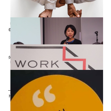
2019.04.17
「柔軟な働き方の実現」が組織の業績と満足度を上げ
る エイカレ白書 営業管理職のマネジメントを調
査・分析
2019.02.05
ダイバーシティ3.0時代 無意識バイアスへの対処が
「個」を活かす
2019.01.15
一歩踏み出すきっかけを作る エイカレ発のムーブメン
ト