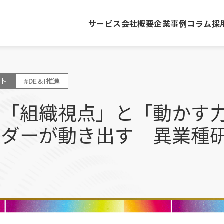
サービス
会社概要
企業事例
コラム
採
ト
#DE＆I推進
は「組織視点」と「動かす
ーダーが動き出す 異業種