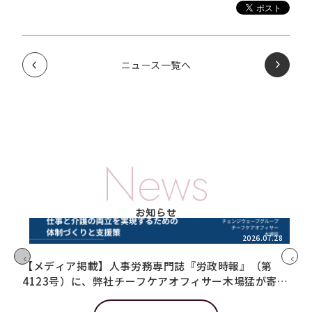
ニュース一覧へ
News
お知らせ
2026.07.28
【メディア掲載】人事労務専門誌『労政時報』（第
【
4123号）に、弊社チーフケアオフィサー木場猛が寄稿
井
しました
掲