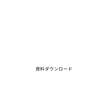
資料ダウンロード
チェンジウェーブグループの各サービスの資料など
こちらからダウンロードすることができます。
各サービス資料の
ダウンロードはこちら
資料ダウンロード