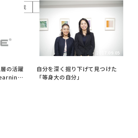
変革人材育成
異業種女性研修
018.09.14
2017.09.05
ア層の活躍
自分を深く掘り下げて見つけた
arning
「等身大の自分」
識バイア