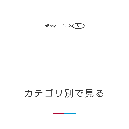
Prev
1
…
8
9
ペ
ー
ジ
ナ
ビ
ゲ
カテゴリ別で見る
ー
シ
ョ