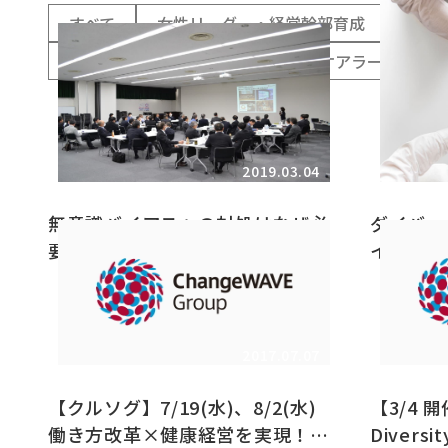
すべて
女性リーダー・経営幹部育成
DE＆
組織変革／経営変革
ビジネスケアラー支援
2019.03.04
無意識バイアスへの対処はなぜ必
ダイバー
要か ～管理職向けダイバーシテ
イアスへ
ィセミナー事例紹介～
2017.07.07
【クルソグ】7/19(水)、8/2(水)
【3/4 
働き方改革×健康経営を実現！
Diversit