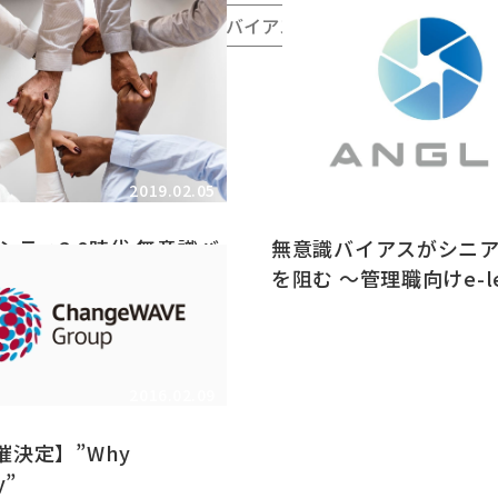
I推進
アンコンシャス・バイアス
次世代リーダー・
2019.02.05
2
シティ3.0時代 無意識バ
無意識バイアスがシニ
の対処が「個」を活かす
を阻む ～管理職向けe-le
ツール「ANGLE」無意
ス編PART2～
2016.02.09
開催決定】”Why
y”