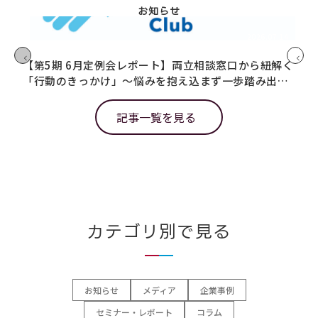
お知らせ
2026.07.14
【第5期 6月定例会レポート】両立相談窓口から紐解く
【
「行動のきっかけ」～悩みを抱え込まず一歩踏み出す
と
ための仕掛けとは～
記事一覧を見る
カテゴリ別で見る
お知らせ
メディア
企業事例
セミナー・レポート
コラム