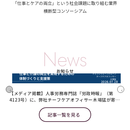
「仕事とケアの両立」という社会課題に取り組む業界
横断型コンソーシアム
News
お知らせ
2026.07.28
【メディア掲載】人事労務専門誌『労政時報』（第
【
4123号）に、弊社チーフケアオフィサー木場猛が寄稿
「
しました
た
記事一覧を見る