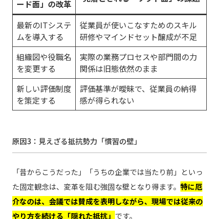
ード面」の改革
最新のITシステ
従業員が使いこなすためのスキル
ムを導入する
研修やマインドセット醸成が不足
組織図や役職名
実際の業務プロセスや部門間の力
を変更する
関係は旧態依然のまま
新しい評価制度
評価基準が曖昧で、従業員の納得
を策定する
感が得られない
原因3：見えざる抵抗勢力「慣習の壁」
「昔からこうだった」「うちの企業では当たり前」といっ
た固定観念は、変革を阻む強固な壁となり得ます。
特に厄
介なのは、会議では賛成を表明しながら、現場では従来の
やり方を続ける「隠れた抵抗」
です。