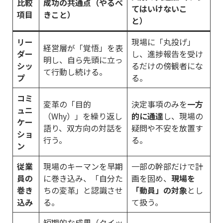
比較
成功の共通点（やるべ
てはいけないこ
項目
きこと）
と）
リー
現場に「丸投げ」
経営層が「覚悟」を表
ダー
し、進捗報告を受け
明し、自ら先頭に立っ
シッ
るだけの傍観者にな
て行動し続ける。
プ
る。
コミ
変革の「目的
決定事項のみを
一方
ュニ
（Why）」を繰り返し
的に通達
し、現場の
ケー
語り、双方向の対話を
疑問や不安を放置す
ショ
行う。
る。
ン
従業
現場のキーマンを早期
一部の幹部だけで計
員の
に巻き込み、「自分た
画を固め、
現場を
巻き
ちの変革」と認識させ
「動員」の対象
とし
込み
る。
て扱う。
短期的な成果（クイッ