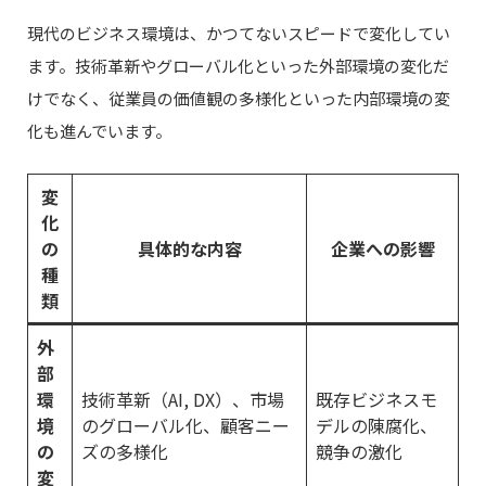
現代のビジネス環境は、かつてないスピードで変化してい
ます。技術革新やグローバル化といった外部環境の変化だ
けでなく、従業員の価値観の多様化といった内部環境の変
化も進んでいます。
変
化
の
具体的な内容
企業への影響
種
類
外
部
環
技術革新（AI, DX）、市場
既存ビジネスモ
境
のグローバル化、顧客ニー
デルの陳腐化、
の
ズの多様化
競争の激化
変