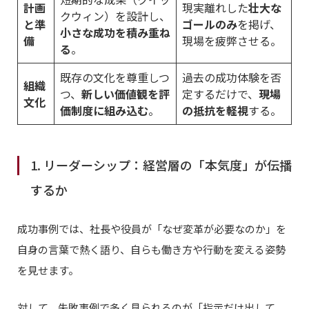
計画
現実離れした
壮大な
クウィン）を設計し、
と準
ゴールのみ
を掲げ、
小さな成功を積み重ね
備
現場を疲弊させる。
る
。
既存の文化を尊重しつ
過去の成功体験を否
組織
つ、
新しい価値観を評
定するだけで、
現場
文化
価制度に組み込む
。
の抵抗を軽視
する。
1. リーダーシップ：経営層の「本気度」が伝播
するか
成功事例では、社長や役員が「なぜ変革が必要なのか」を
自身の言葉で熱く語り、自らも働き方や行動を変える姿勢
を見せます。
対して、失敗事例で多く見られるのが「指示だけ出して、