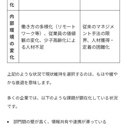
化
内
部
働き方の多様化（リモート
従来のマネジメ
環
ワーク等）、従業員の価値
ント手法の限
境
観の変化、少子高齢化によ
界、人材獲得・
の
る人材不足
定着の困難化
変
化
上記のような状況で現状維持を選択するのは、もはや緩や
かな衰退を意味します。
多くの企業では、以下のような課題が顕在化している状況
です。
部門間の壁が高く、情報共有や連携が滞っている