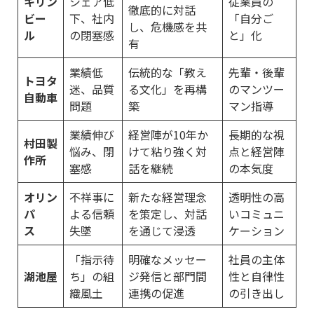
キリン
シェア低
従業員の
徹底的に対話
ビー
下、社内
「自分ご
し、危機感を共
ル
の閉塞感
と」化
有
業績低
伝統的な「教え
先輩・後輩
トヨタ
迷、品質
る文化」を再構
のマンツー
自動車
問題
築
マン指導
業績伸び
経営陣が10年か
長期的な視
村田製
悩み、閉
けて粘り強く対
点と経営陣
作所
塞感
話を継続
の本気度
オリン
不祥事に
新たな経営理念
透明性の高
パ
よる信頼
を策定し、対話
いコミュニ
ス
失墜
を通じて浸透
ケーション
「指示待
明確なメッセー
社員の主体
湖池屋
ち」の組
ジ発信と部門間
性と自律性
織風土
連携の促進
の引き出し