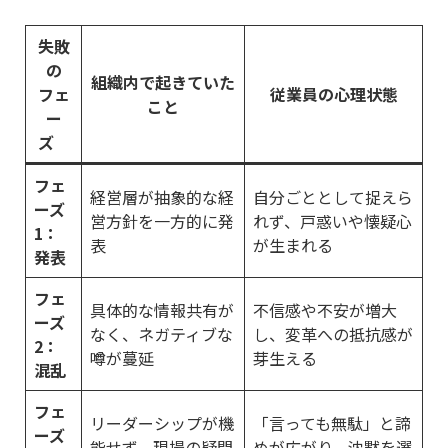
失敗
の
組織内で起きていた
フェ
従業員の心理状態
こと
ー
ズ
フェ
経営層が抽象的な経
自分ごととして捉えら
ーズ
営方針を一方的に発
れず、戸惑いや懐疑心
1：
表
が生まれる
発表
フェ
具体的な情報共有が
不信感や不安が増大
ーズ
なく、ネガティブな
し、変革への抵抗感が
2：
噂が蔓延
芽生える
混乱
フェ
リーダーシップが機
「言っても無駄」と諦
ーズ
能せず、現場の疑問
めが広がり、沈黙を選