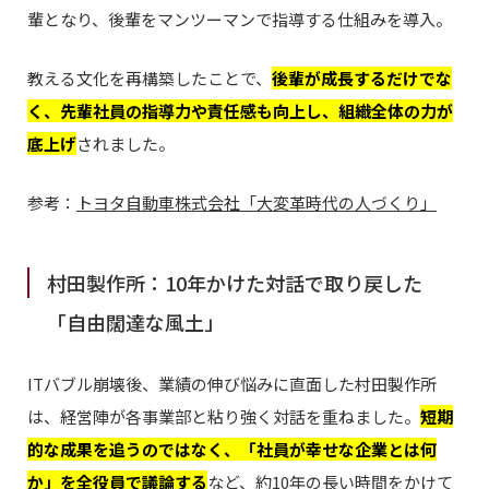
輩となり、後輩をマンツーマンで指導する仕組みを導入。
教える文化を再構築したことで、
後輩が成長するだけでな
く、先輩社員の指導力や責任感も向上し、組織全体の力が
底上げ
されました。
参考：
トヨタ自動車株式会社「大変革時代の人づくり」
村田製作所：10年かけた対話で取り戻した
「自由闊達な風土」
ITバブル崩壊後、業績の伸び悩みに直面した村田製作所
は、経営陣が各事業部と粘り強く対話を重ねました。
短期
的な成果を追うのではなく、「社員が幸せな
企業
とは何
か」を全役員で議論する
など、約10年の長い時間をかけて