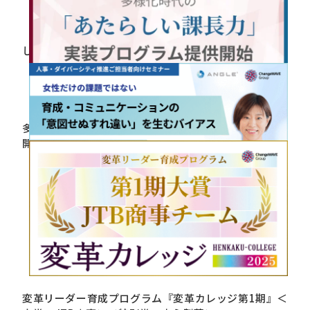
2025.12.12
【活動報告】ECC Club第4期活動レポートを掲載しま
した
2025.12.10
多様化時代の”あたらしい課長力”実装プログラム”提供
開始！累計20万部「課長の教科書」著者が監修。
2025.11.20
【12月4日開催】オンラインセミナーご案内
2025.11.17
変革リーダー育成プログラム『変革カレッジ第1期』＜