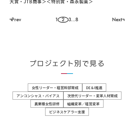
大賞・JTB商事＞＜特別賞・森永製菓＞
Prev
1
2
3
…
8
Next
ペ
ー
ジ
ナ
ビ
プロジェクト別で見る
ゲ
ー
女性リーダー・経営幹部育成
DE＆I推進
シ
アンコンシャス・バイアス
次世代リーダー・変革人材育成
ョ
異業種女性研修
組織変革／経営変革
ン
ビジネスケアラー支援