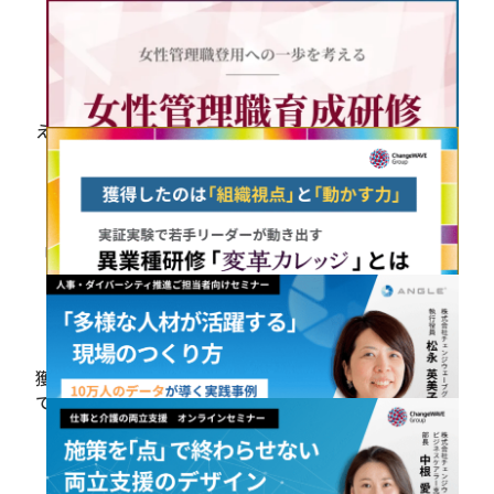
業界の壁」を壊す最適解とは
2026.01.22
【イベント報告】制度整備の先にある「実効性」を考
えるECC Club第４期カンファレンス開催レポートを掲
載しました
2026.01.22
「女性管理職育成研修」のご案内
2026.01.14
獲得したのは「組織視点」と「動かす力」。実証実験
で若手リーダーが動き出す 異業種研修「変革カレッ
ジ」
2026.01.09