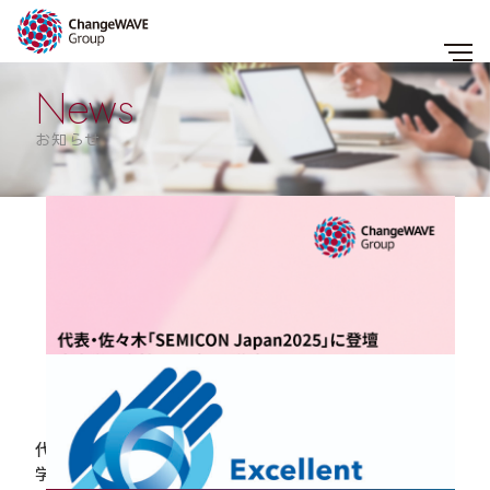
News
お知らせ
すべて
お知らせ
メディア
企業事例
セミナー・レポート
コラム
2026.01.26
代表・佐々木「SEMICON Japan2025」に登壇～産官
学の女性リーダーと議論～持続的成長を阻む「半導体