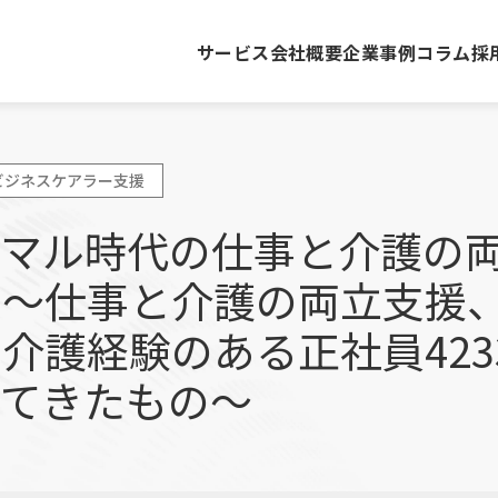
サービス
会社概要
企業事例
コラム
採
ビジネスケアラー支援
ーマル時代の仕事と介護の
』〜仕事と介護の両立支援
介護経験のある正社員423
えてきたもの〜