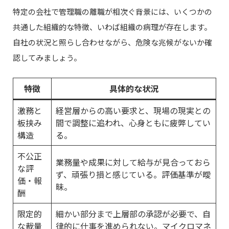
特定の会社で管理職の離職が相次ぐ背景には、いくつかの
共通した組織的な特徴、いわば組織の病理が存在します。
自社の状況と照らし合わせながら、危険な兆候がないか確
認してみましょう。
特徴
具体的な状況
激務と
経営層からの高い要求と、現場の現実との
板挟み
間で調整に追われ、心身ともに疲弊してい
構造
る。
不公正
業務量や成果に対して給与が見合っておら
な評
ず、頑張り損と感じている。評価基準が曖
価・報
昧。
酬
限定的
細かい部分まで上層部の承認が必要で、自
な裁量
律的に仕事を進められない。マイクロマネ