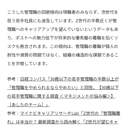
こうした管理職の回避傾向は現職者のみならず、次世代を
担う若手社員にも波及しています。Z世代の半数近くが管
理職へのキャリアアップを望んでいないというデータもあ
り、ポストへの魅力低下が将来的な優秀層の離職を招くリ
スクも懸念されます。この傾向は、管理職の離職が個人の
耐性や資質の問題ではなく、組織の構造的な課題であるこ
とを示唆しています。
参考：
日経コンパス「30歳以下の若手管理職の半数以上が
「管理職をやめられるならやめたい」と回答。【30歳以下
の若手管理職に関する調査 ＜マネジメントの悩み編＞】
［あしたのチーム］」
参考：
マイナビキャリアリサーチLab「Z世代の「管理職離
れ」は本当か？ 最新調査から読み解く「Z世代が望むキャ