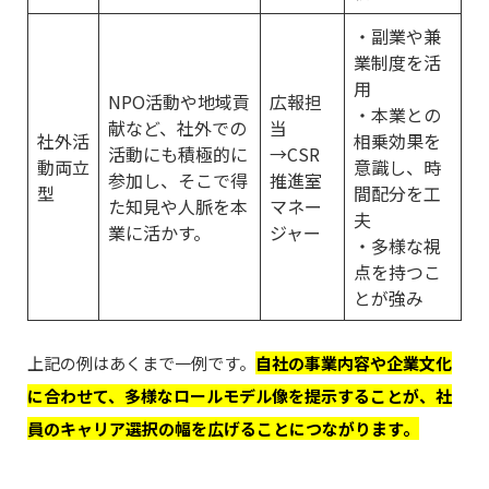
・副業や兼
業制度を活
用
NPO活動や地域貢
広報担
・本業との
献など、社外での
当
社外活
相乗効果を
活動にも積極的に
→CSR
動両立
意識し、時
参加し、そこで得
推進室
型
間配分を工
た知見や人脈を本
マネー
夫
業に活かす。
ジャー
・多様な視
点を持つこ
とが強み
上記の例はあくまで一例です。
自社の事業内容や企業文化
に合わせて、多様なロールモデル像を提示することが、社
員のキャリア選択の幅を広げることにつながります。