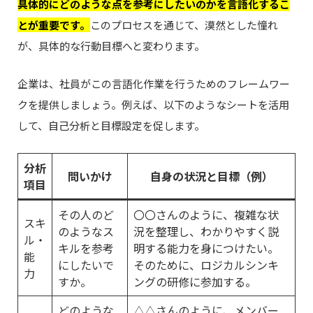
具体的にどのような点を参考にしたいのかを言語化するこ
とが重要です。
このプロセスを通じて、漠然とした憧れ
が、具体的な行動目標へと変わります。
企業は、社員がこの言語化作業を行うためのフレームワー
クを提供しましょう。例えば、以下のようなシートを活用
して、自己分析と目標設定を促します。
分析
問いかけ
自身の状況と目標（例）
項目
その人のど
〇〇さんのように、複雑な状
スキ
のようなス
況を整理し、わかりやすく説
ル・
キルを参考
明する能力を身につけたい。
能
にしたいで
そのために、ロジカルシンキ
力
すか。
ングの研修に参加する。
どのような
△△さんのように、メンバー