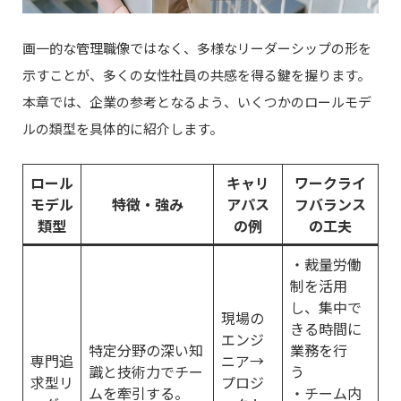
画一的な管理職像ではなく、多様なリーダーシップの形を
示すことが、多くの女性社員の共感を得る鍵を握ります。
本章では、企業の参考となるよう、いくつかのロールモデ
ルの類型を具体的に紹介します。
ロール
キャリ
ワークライ
モデル
特徴・強み
アパス
フバランス
類型
の例
の工夫
・裁量労働
制を活用
し、集中で
現場の
きる時間に
エンジ
特定分野の深い知
業務を行
専門追
ニア→
識と技術力でチー
う
求型リ
プロジ
ムを牽引する。
・チーム内