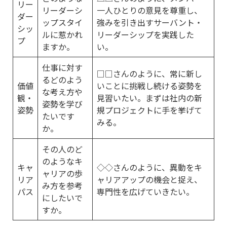
リー
リーダーシ
一人ひとりの意見を尊重し、
ダー
ップスタイ
強みを引き出すサーバント・
シッ
ルに惹かれ
リーダーシップを実践した
プ
ますか。
い。
仕事に対す
□□さんのように、常に新し
るどのよう
価値
いことに挑戦し続ける姿勢を
な考え方や
観・
見習いたい。まずは社内の新
姿勢を学び
姿勢
規プロジェクトに手を挙げて
たいです
みる。
か。
その人のど
のようなキ
キャ
◇◇さんのように、異動をキ
ャリアの歩
リア
ャリアアップの機会と捉え、
み方を参考
パス
専門性を広げていきたい。
にしたいで
すか。