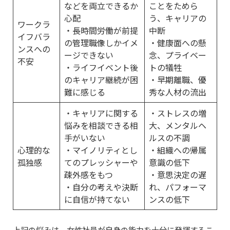
などを両立できるか
ことをためら
心配
う、キャリアの
ワークラ
・長時間労働が前提
中断
イフバラ
の管理職像しかイメ
・健康面への懸
ンスへの
ージできない
念、プライベー
不安
・ライフイベント後
トの犠牲
のキャリア継続が困
・早期離職、優
難に感じる
秀な人材の流出
・キャリアに関する
・ストレスの増
悩みを相談できる相
大、メンタルヘ
手がいない
ルスの不調
心理的な
・マイノリティとし
・組織への帰属
孤独感
てのプレッシャーや
意識の低下
疎外感をもつ
・意思決定の遅
・自分の考えや決断
れ、パフォーマ
に自信が持てない
ンスの低下
上記の悩みは、女性社員が自身の能力を十分に発揮するこ