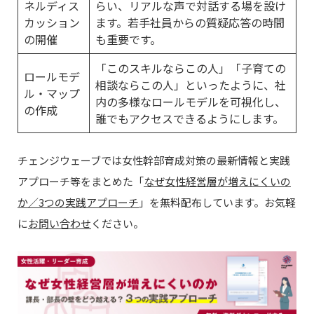
ネルディス
らい、リアルな声で対話する場を設け
カッション
ます。若手社員からの質疑応答の時間
の開催
も重要です。
「このスキルならこの人」「子育ての
ロールモデ
相談ならこの人」といったように、社
ル・マップ
内の多様なロールモデルを可視化し、
の作成
誰でもアクセスできるようにします。
チェンジウェーブでは女性幹部育成対策の最新情報と実践
アプローチ等をまとめた「
なぜ女性経営層が増えにくいの
か／3つの実践アプローチ
」を無料配布しています。お気軽
に
お問い合わせ
ください。