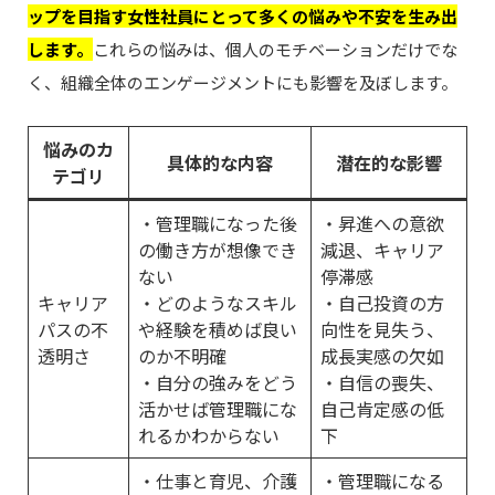
ップを目指す女性社員にとって多くの悩みや不安を生み出
します。
これらの悩みは、個人のモチベーションだけでな
く、組織全体のエンゲージメントにも影響を及ぼします。
悩みのカ
具体的な内容
潜在的な影響
テゴリ
・管理職になった後
・昇進への意欲
の働き方が想像でき
減退、キャリア
ない
停滞感
キャリア
・どのようなスキル
・自己投資の方
パスの不
や経験を積めば良い
向性を見失う、
透明さ
のか不明確
成長実感の欠如
・自分の強みをどう
・自信の喪失、
活かせば管理職にな
自己肯定感の低
れるかわからない
下
・仕事と育児、介護
・管理職になる