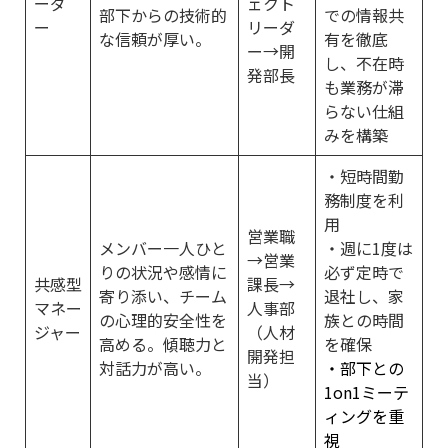
ーダ
ェクト
部下からの技術的
での情報共
ー
リーダ
な信頼が厚い。
有を徹底
ー→開
し、不在時
発部長
も業務が滞
らない仕組
みを構築
・短時間勤
務制度を利
用
営業職
メンバー一人ひと
・週に1度は
→営業
りの状況や感情に
必ず定時で
共感型
課長→
寄り添い、チーム
退社し、家
マネー
人事部
の心理的安全性を
族との時間
ジャー
（人材
高める。傾聴力と
を確保
開発担
対話力が高い。
・部下との
当）
1on1ミーテ
ィングを重
視