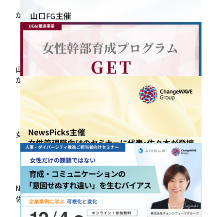
【事例紹介】女性活躍は次のステージへ NECグループ
が挑む、インクルーシブな組織づくり
2025.12.17
山口FG主催「Women’s Day」に当社執行役員・鈴木
が登壇― メディアで紹介されました ―
2025.12.15
女性幹部育成プログラム「GET」
2025.12.10
NewsPicks主催・女性管理職向けのセミナーに代表・
佐々木が登壇実践的クリティカルシンキングについて
講演