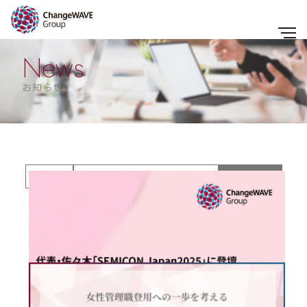
News
お知らせ
すべて
女性リーダー・経営幹部育成
DE＆I推進
アンコンシャス・バイアス
次世代リーダー・変革人材育成
異業種女性研修
組織変革／経営変革
ビジネスケアラー支援
2026.01.26