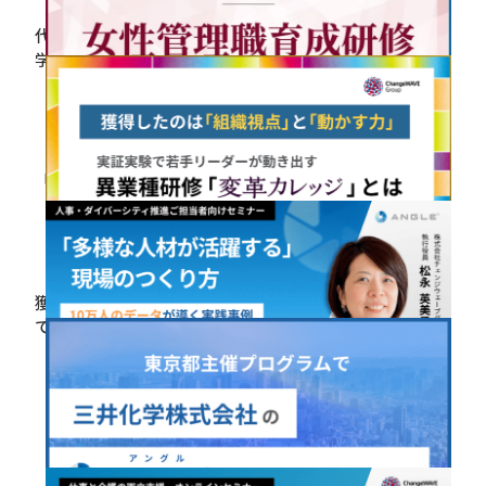
代表・佐々木「SEMICON Japan2025」に登壇～産官
学の女性リーダーと議論～持続的成長を阻む「半導体
業界の壁」を壊す最適解とは
2026.01.22
「女性管理職育成研修」のご案内
2026.01.14
獲得したのは「組織視点」と「動かす力」。実証実験
で若手リーダーが動き出す 異業種研修「変革カレッ
ジ」
2026.01.09
【1月28日開催】オンラインセミナーご案内