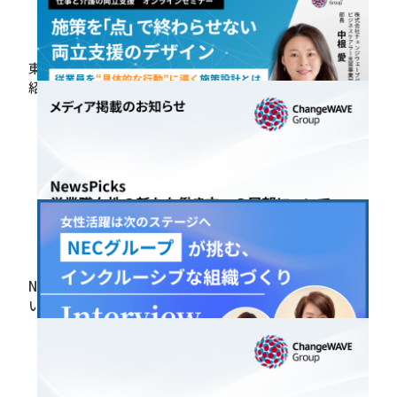
2026.01.06
東京都主催プログラムにて三井化学のDE&I推進事例が
紹介されました
2025.12.26
【1月21日開催】オンラインセミナーご案内
2025.12.25
NewsPicks～営業職女性の新たな働き方への展望につ
いて～代表・佐々木のインタビューが掲載されました
2025.12.24