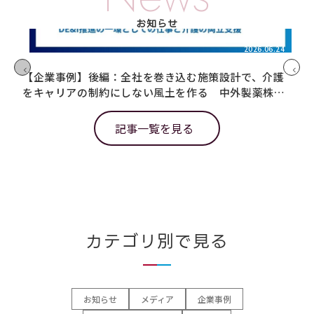
お知らせ
2026.06.24
【企業事例】後編：全社を巻き込む施策設計で、介護
【
をキャリアの制約にしない風土を作る 中外製薬株式
を
会社様
会
記事一覧を見る
カテゴリ別で見る
お知らせ
メディア
企業事例