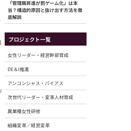
「管理職昇進が罰ゲーム化」は本
当？構造的原因と抜け出す方法を徹
底解説
け
プロジェクト一覧
進
女性リーダー・経営幹部育成
DE＆I推進
アンコンシャス・バイアス
ジ
次世代リーダー・変革人材育成
異業種女性研修
。
組織変革／経営変革