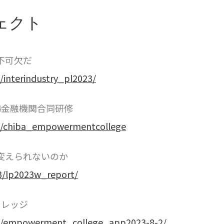
ェクト
不可欠だ
/interindustry_pl2023/
4金融機関合同研修
20/chiba_empowermentcollege
変えられないのか
03/lp2023w_report/
カレッジ
21/empowerment_college_app2023-8-2/