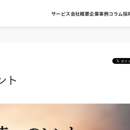
サービス
会社概要
企業事例
コラム
採
ント